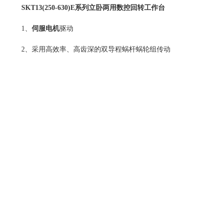
SKT13(250-630)E系列立卧两用
数控回转工作台
1、
伺服电机
驱动
2、采用高效率、高齿深的双导程蜗杆蜗轮组传动
3、可任意分度，设定最小分度单位0.001°
4、可立、卧两用。
规格参数：
安装尺寸图：
上一篇：
SKT13(800-1500)/E/EL系列立卧两...