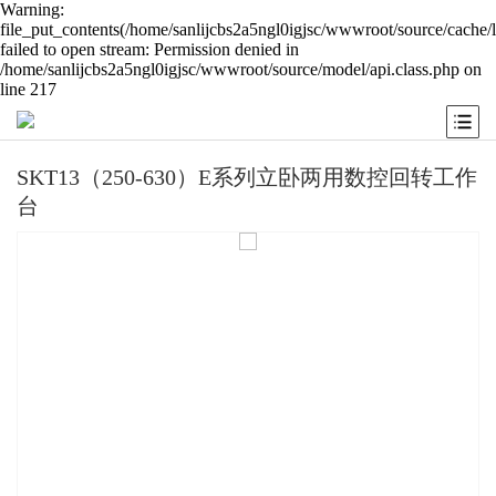
Warning:
file_put_contents(/home/sanlijcbs2a5ngl0igjsc/wwwroot/source/cache/
failed to open stream: Permission denied in
/home/sanlijcbs2a5ngl0igjsc/wwwroot/source/model/api.class.php on
line 217
SKT13（250-630）E系列立卧两用数控回转工作
台